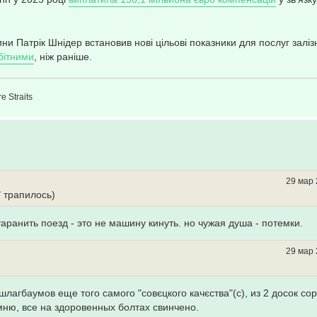
ни Патрік Шнідер встановив нові цільові показники для послуг залі
бітними
, ніж раніше.
e Straits
29 мар 
ї трапилось)
аранить поезд - это не машину кинуть. но чужая душа - потемки.
29 мар 
 шлагбаумов еще того самого "совєцкого качєства"(с), из 2 досок сор
мню, все на здоровенных болтах свинчено.