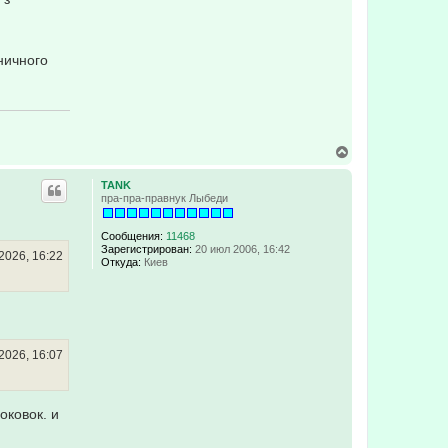
зничного
В
е
р
TANK
н
пра-пра-правнук Лыбеди
у
т
ь
Сообщения:
11468
с
Зарегистрирован:
20 июл 2006, 16:42
2026, 16:22
Откуда:
Киев
я
к
н
а
ч
а
л
2026, 16:07
у
оковок. и