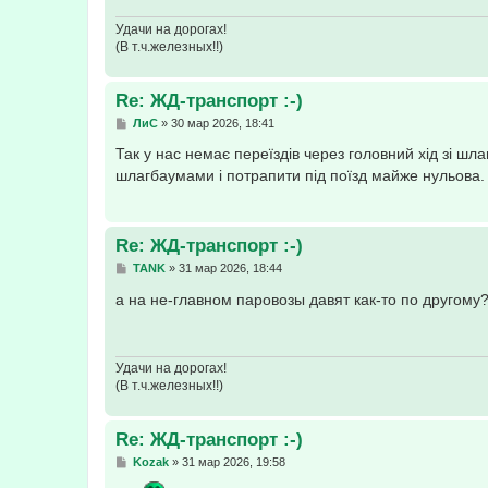
Удачи на дорогах!
(В т.ч.железных!!)
Re: ЖД-транспорт :-)
С
ЛиС
»
30 мар 2026, 18:41
о
о
Так у нас немає переїздів через головний хід зі шл
б
шлагбаумами і потрапити під поїзд майже нульова.
щ
е
н
и
е
Re: ЖД-транспорт :-)
С
TANK
»
31 мар 2026, 18:44
о
о
а на не-главном паровозы давят как-то по другому?
б
щ
е
н
и
Удачи на дорогах!
е
(В т.ч.железных!!)
Re: ЖД-транспорт :-)
С
Kozak
»
31 мар 2026, 19:58
о