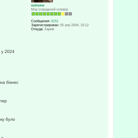
к
euhome
н
Мэр (городской голова)
а
ч
а
Сообщения:
6151
л
Зарегистрирован:
05 апр 2004, 10:12
у
Откуда:
Харків
 у 2024
на бізнес
епер
ку було
 з