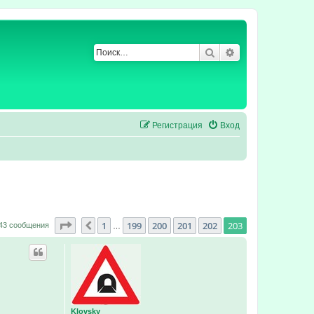
Поиск
Расширенный по
Регистрация
Вход
Страница
203
из
203
1
199
200
201
202
203
Пред.
43 сообщения
…
Klovsky