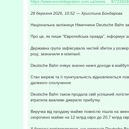
е
https://www.eurointegration.com.ua/news ... 8/723424
н
и
е
28 березня 2026, 10:52 — Христина Бондарєва
Національна залізниця Німеччини Deutsche Bahn за
Про це, як пише "Європейська правда", інформує а
Державна група зафіксувала чистий збиток у розмірі
році, зазначили в компанії.
Deutsche Bahn очікує значно нижчі доходи в майбут
Стан мережі та її пунктуальність відновлюються по
далекого сполучення.
Deutsche Bahn також продала свій успішний логісти
втратила важливе джерело прибутку.
Виручка від продажу майже повністю пішла на змен
скорочено майже на 12 млрд євро до 20,7 млрд євр
У березні повідомлялося, що компанія Deutsche Ba