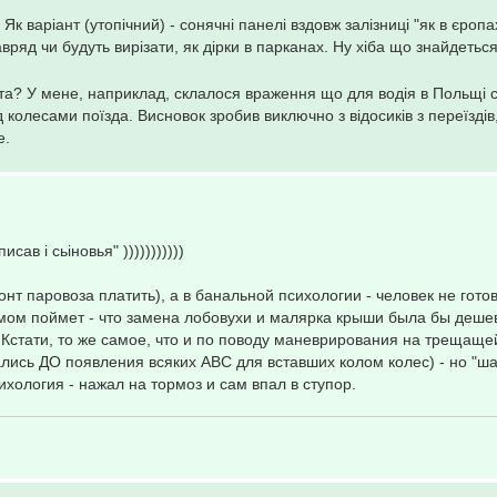
 Як варіант (утопічний) - сонячні панелі вздовж залізниці "як в єропах
ряд чи будуть вирізати, як дірки в парканах. Ну хіба що знайдетьс
нота? У мене, наприклад, склалося враження що для водія в Польщі
 колесами поїзда. Висновок зробив виключно з відосиків з переїздів,
е.
ав і сьіновья" )))))))))))
онт паровоза платить), а в банальной психологии - человек не гот
мом поймет - что замена лобовухи и малярка крыши была бы деше
 Кстати, то же самое, что и по поводу маневрирования на трещаще
лись ДО появления всяких АВС для вставших колом колес) - но "ш
хология - нажал на тормоз и сам впал в ступор.