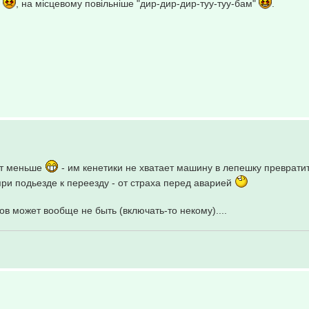
"
, на місцевому повільніше "дир-дир-дир-туу-туу-бам"
.
сят меньше
- им кенетики не хватает машину в лепешку превратить
и подьезде к переезду - от страха перед аварией
в может вообще не быть (включать-то некому)....