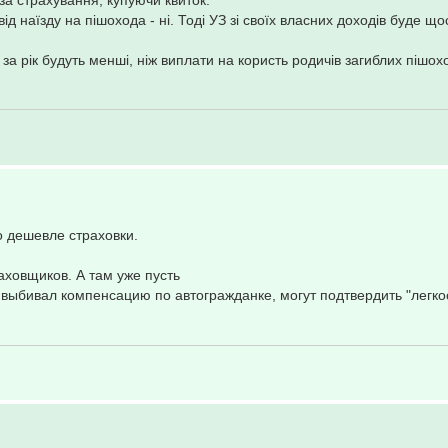
за страхування, купуючи квиток.
від наїзду на пішохода - ні. Тоді УЗ зі своїх власних доходів буде щ
 за рік будуть менші, ніж виплати на користь родичів загиблих пішохо
то дешевле страховки.
аховщиков. А там уже пусть
з выбивал компенсацию по автогражданке, могут подтвердить "легко