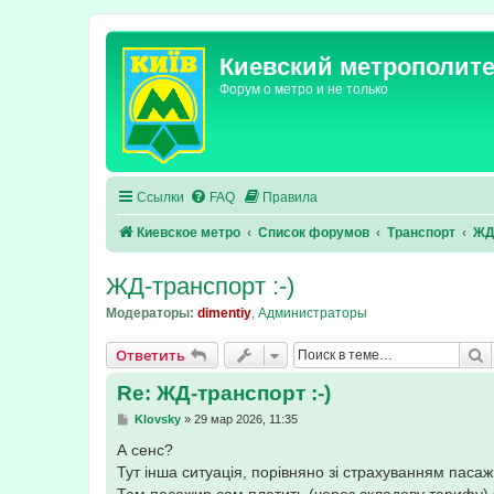
Киевский метрополит
Форум о метро и не только
Ссылки
FAQ
Правила
Киевское метро
Список форумов
Транспорт
ЖД
ЖД-транспорт :-)
Модераторы:
dimentiy
,
Администраторы
П
Ответить
Re: ЖД-транспорт :-)
С
Klovsky
»
29 мар 2026, 11:35
о
о
А сенс?
б
Тут інша ситуація, порівняно зі страхуванням пасаж
щ
е