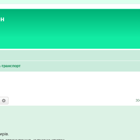
ен
-транспорт
оиск
Расширенный поиск
30
ирів.