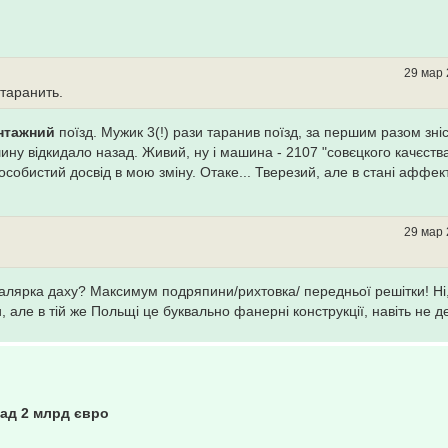
29 мар 
таранить.
нтажний
поїзд. Мужик 3(!) рази таранив поїзд, за першим разом зні
шину відкидало назад. Живий, ну і машина - 2107 "совєцкого качєств
", особистий досвід в мою зміну. Отаке... Тверезий, але в стані аффе
29 мар 
малярка даху? Максимум подряпини/рихтовка/ передньої решітки! Ні
и, але в тій же Польщі це буквально фанерні конструкції, навіть не де
над 2 млрд євро