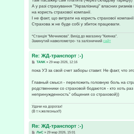
Там пасажир сам платить (через складову тарифу) 
н
А у разі страхування "Укрзалізниці" власних ризиків 
и
е
на користь страхової компанії.
І не факт, що витрати на користь страхової компанії
Страхова ж не буде собі у збиток працювати.
*Станція "Мечникова". Вихід до магазину "Киянка".
Закинутий навколометро- та залізничний
сайт
Re: ЖД-транспорт :-)
С
TANK
»
29 мар 2026, 12:16
о
о
пока УЗ за свой счет заборы ставит. Не факт, что э
б
щ
е
Главный смысл - переложить головную боль на стр
н
родственники со страховой бодаются - кто хоть ра
и
е
непринужденность" общения со страховой))
Удачи на дорогах!
(В т.ч.железных!!)
Re: ЖД-транспорт :-)
С
ЛиС
»
29 мар 2026, 15:01