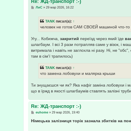
Re: ЖД-транспорт :-)
С
ЛиС
»
29 мар 2026, 16:22
о
о
б
TANK
писал(а):
↑
щ
е
человек не готов САМ СВОЕЙ машиной что-то 
н
и
е
Угу... Кобижча,
закритий
переїзд через який їде
ва
шлагбаум. І всі 3 рази потрапляв саме у візок, і ма
витримала і навіть не заглохла ні разу. Ні, не "обс
там в сім'ї трапилось)
TANK
писал(а):
↑
что замена лобовухи и малярка крыши
Ти знущаєшся чи як? Яка нафіг заміна лобовухи і 
що в їржд в якості шлагбаумів ставлять залізні труб
Re: ЖД-транспорт :-)
С
euhome
»
29 мар 2026, 19:40
о
о
Німецька залізниця торік зазнала збитків на по
б
щ