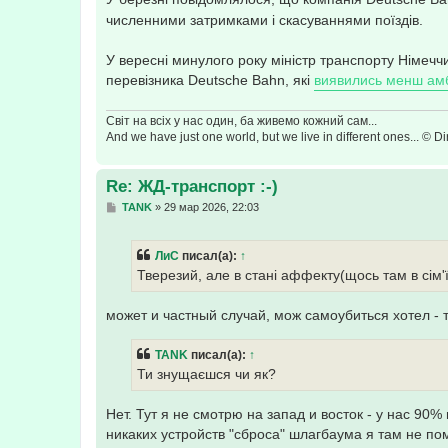
численними затримками і скасуваннями поїздів.
У вересні минулого року міністр транспорту Німеччи
перевізника Deutsche Bahn, які
виявились менш ам
Світ на всіх у нас один, ба живемо кожний сам...
And we have just one world, but we live in different ones... © Dir
Re: ЖД-транспорт :-)
С
TANK
»
29 мар 2026, 22:03
о
о
б
ЛиС
писал(а):
↑
щ
е
Тверезий, але в стані аффекту(щось там в сім'
н
и
е
может и частный случай, мож самоубиться хотел - т
TANK
писал(а):
↑
Ти знущаєшся чи як?
Нет. Тут я не смотрю на запад и восток - у нас 90%
никаких устройств "сброса" шлагбаума я там не по