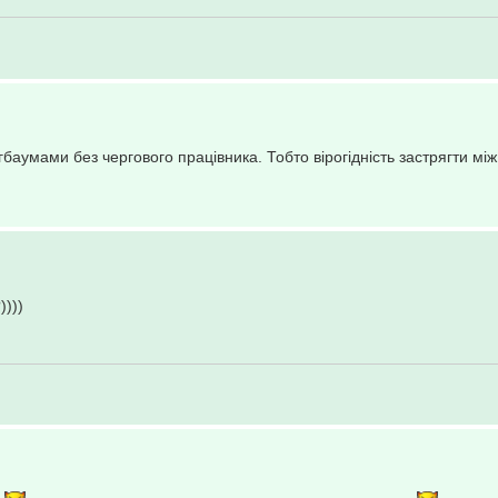
агбаумами без чергового працівника. Тобто вірогідність застрягти мі
))))