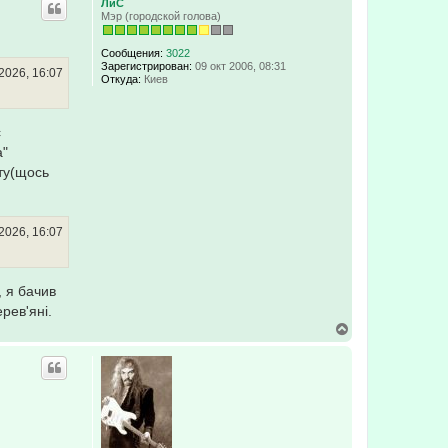
ЛиС
н
Мэр (городской голова)
у
т
ь
Сообщения:
3022
с
Зарегистрирован:
09 окт 2006, 08:31
2026, 16:07
Откуда:
Киев
я
к
н
а
с
ч
а
а"
л
кту(щось
у
2026, 16:07
, я бачив
рев'яні.
В
е
р
н
у
т
ь
с
я