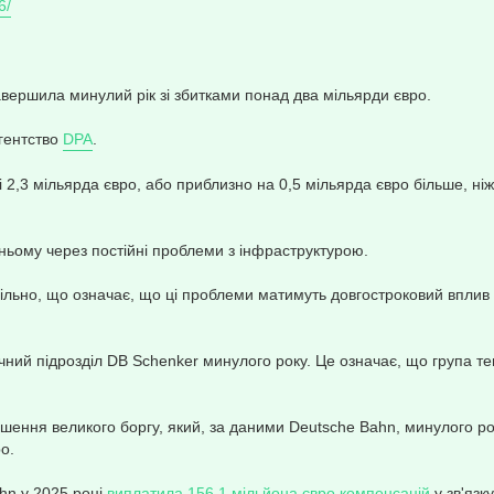
6/
вершила минулий рік зі збитками понад два мільярди євро.
гентство
DPA
.
 2,3 мільярда євро, або приблизно на 0,5 мільярда євро більше, ніж
ньому через постійні проблеми з інфраструктурою.
вільно, що означає, що ці проблеми матимуть довгостроковий вплив 
чний підрозділ DB Schenker минулого року. Це означає, що група т
шення великого боргу, який, за даними Deutsche Bahn, минулого ро
о.
hn у 2025 році
виплатила 156,1 мільйона євро компенсацій
у зв'язку