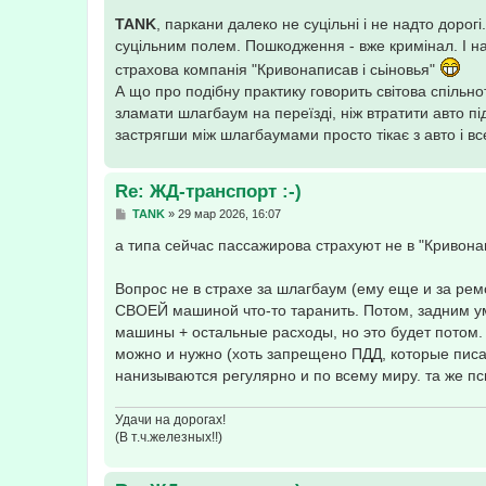
о
о
TANK
, паркани далеко не суцільні і не надто дорогі.
б
суцільним полем. Пошкодження - вже кримінал. І нав
щ
е
страхова компанія "Кривонаписав і сьіновья"
н
А що про подібну практику говорить світова спіль
и
е
зламати шлагбаум на переїзді, ніж втратити авто під
застрягши між шлагбаумами просто тікає з авто і вс
Re: ЖД-транспорт :-)
С
TANK
»
29 мар 2026, 16:07
о
о
а типа сейчас пассажирова страхуют не в "Кривонапис
б
щ
е
Вопрос не в страхе за шлагбаум (ему еще и за рем
н
СВОЕЙ машиной что-то таранить. Потом, задним у
и
е
машины + остальные расходы, но это будет потом.
можно и нужно (хоть запрещено ПДД, которые писа
нанизываются регулярно и по всему миру. та же пси
Удачи на дорогах!
(В т.ч.железных!!)