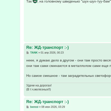
о
Так
, на головному швиденько "шух-шух-туу-бам
б
щ
е
н
и
е
Re: ЖД-транспорт :-)
С
TANK
»
01 апр 2026, 00:23
о
о
неее, я думаю дело в другом - они там просто ве
б
они там сами сминаются в металлолом сами еще пр
щ
е
н
и
Но самое смешное - там заградительных светофоро
е
Удачи на дорогах!
(В т.ч.железных!!)
Re: ЖД-транспорт :-)
С
berest
»
08 июн 2026, 03:29
о