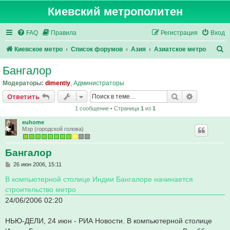
Киевский метрополитен
FAQ
Правила
Регистрация
Вход
П
Киевское метро
Список форумов
Азия
Азиатское метро
о
Бангалор
и
Модераторы:
dimentiy
,
Администраторы
с
Поиск
Расширен
Ответить
к
1 сообщение • Страница
1
из
1
euhome
Мэр (городской голова)
Бангалор
С
26 июн 2006, 15:11
о
о
В компьютерной столице Индии Бангалоре начинается
б
строительство метро
щ
е
24/06/2006 02:20
н
и
е
НЬЮ-ДЕЛИ, 24 июн - РИА Новости. В компьютерной столице