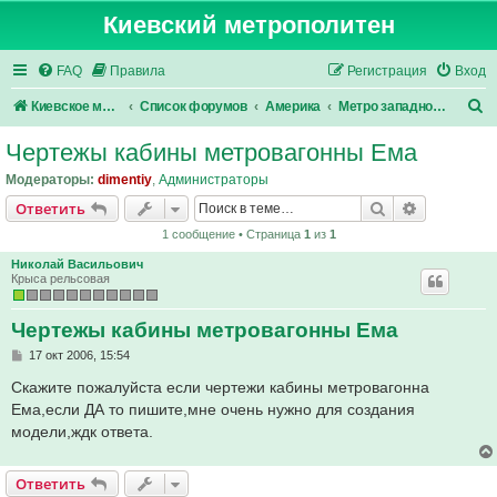
Киевский метрополитен
FAQ
Правила
Регистрация
Вход
П
Киевское метро
Список форумов
Америка
Метро западного полушария
о
Чертежы кабины метровагонны Ема
и
Модераторы:
dimentiy
,
Администраторы
с
Поиск
Расширен
Ответить
к
1 сообщение • Страница
1
из
1
Николай Васильович
Крыса рельсовая
Чертежы кабины метровагонны Ема
С
17 окт 2006, 15:54
о
о
Скажите пожалуйста если чертежи кабины метровагонна
б
Ема,если ДА то пишите,мне очень нужно для создания
щ
е
модели,ждк ответа.
н
и
е
Ответить