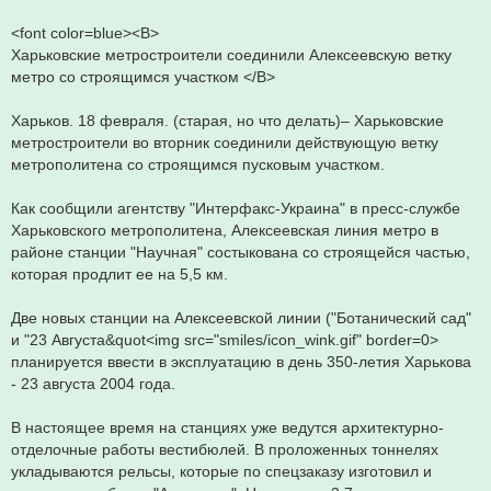
<font color=blue><B>
Харьковские метростроители соединили Алексеевскую ветку
метро со строящимся участком </B>
Харьков. 18 февраля. (старая, но что делать)– Харьковские
метростроители во вторник соединили действующую ветку
метрополитена со строящимся пусковым участком.
Как сообщили агентству "Интерфакс-Украина" в пресс-службе
Харьковского метрополитена, Алексеевская линия метро в
районе станции "Научная" состыкована со строящейся частью,
которая продлит ее на 5,5 км.
Две новых станции на Алексеевской линии ("Ботанический сад"
и "23 Августа&quot<img src="smiles/icon_wink.gif" border=0>
планируется ввести в эксплуатацию в день 350-летия Харькова
- 23 августа 2004 года.
В настоящее время на станциях уже ведутся архитектурно-
отделочные работы вестибюлей. В проложенных тоннелях
укладываются рельсы, которые по спецзаказу изготовил и