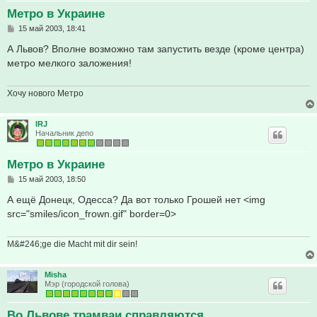
Метро в Украине
С
15 май 2003, 18:41
о
о
А Львов? Вполне возможно там запустить везде (кроме центра)
б
метро мелкого заложения!
щ
е
н
и
Хочу нового Метро
е
IRJ
Начальник депо
Метро в Украине
С
15 май 2003, 18:50
о
о
А ещё Донецк, Одесса? Да вот только Грошей нет <img
б
src="smiles/icon_frown.gif" border=0>
щ
е
н
и
M&#246;ge die Macht mit dir sein!
е
Misha
Мэр (городской голова)
Во Львове трамваи справляются