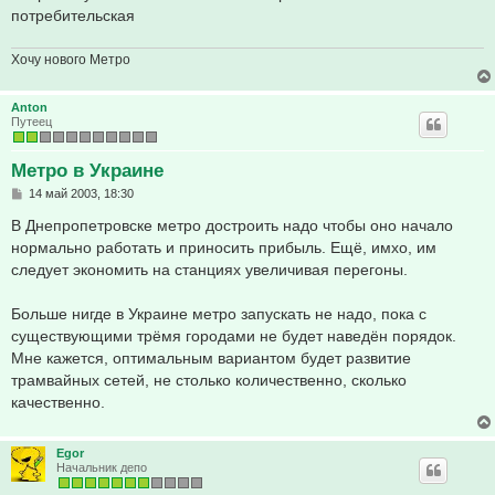
потребительская
Хочу нового Метро
Anton
Путеец
Метро в Украине
С
14 май 2003, 18:30
о
о
В Днепропетровске метро достроить надо чтобы оно начало
б
нормально работать и приносить прибыль. Ещё, имхо, им
щ
е
следует экономить на станциях увеличивая перегоны.
н
и
е
Больше нигде в Украине метро запускать не надо, пока с
существующими трёмя городами не будет наведён порядок.
Мне кажется, оптимальным вариантом будет развитие
трамвайных сетей, не столько количественно, сколько
качественно.
Egor
Начальник депо