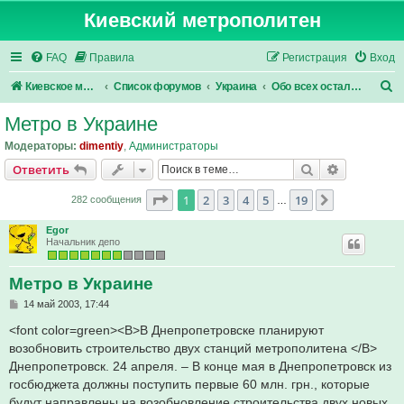
Киевский метрополитен
FAQ
Правила
Регистрация
Вход
П
Киевское метро
Список форумов
Украина
Обо всех остальных
о
Метро в Украине
и
Модераторы:
dimentiy
,
Администраторы
с
Поиск
Расширен
Ответить
к
Страница
1
из
19
1
2
3
4
5
19
След.
282 сообщения
…
Egor
Начальник депо
Метро в Украине
С
14 май 2003, 17:44
о
о
<font color=green><B>В Днепропетровске планируют
б
возобновить строительство двух станций метрополитена </B>
щ
е
Днепропетровск. 24 апреля. – В конце мая в Днепропетровск из
н
госбюджета должны поступить первые 60 млн. грн., которые
и
е
будут направлены на возобновление строительства двух новых