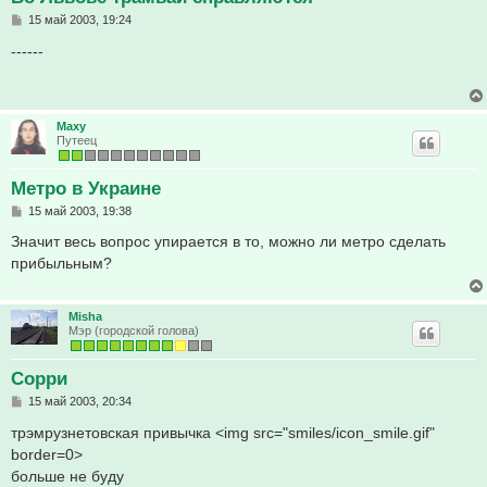
С
15 май 2003, 19:24
о
о
------
б
щ
е
н
и
Maxy
е
Путеец
Метро в Украине
С
15 май 2003, 19:38
о
о
Значит весь вопрос упирается в то, можно ли метро сделать
б
прибыльным?
щ
е
н
и
Misha
е
Мэр (городской голова)
Сорри
С
15 май 2003, 20:34
о
о
трэмрузнетовская привычка <img src="smiles/icon_smile.gif"
б
border=0>
щ
е
больше не буду
н