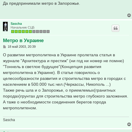
о
Да предпринимали метро в Запорожье.
б
щ
е
н
и
Sascha
е
Начальник СЦБ
Метро в Украине
С
18 май 2003, 20:39
о
о
О развитии метрополитена в Украине пролетала статья в
б
журнале "Архитектура и престиж" (ни год ни номер не помню)
щ
е
"Тоннель в светлое будущее"(Концепция развития
н
метрополитена в Украине). В статье говорилось о
и
е
целесообразности развития и строительства метро в городах с
населением в 500.000 тыс.чел.(Черкассы, Никополь ...)
Также речь шла и о Запорожье, о приемлемых(гранитных
породах)грунтах для строительства метро глубокого заложения.
А таже о необходимости соединения берегов города
метрополитеном.
Sascha