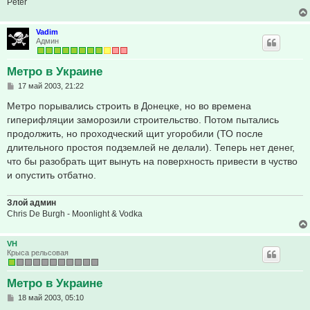
Peter
Vadim
Админ
Метро в Украине
С
17 май 2003, 21:22
о
о
Метро порывались строить в Донецке, но во времена
б
гиперифляции заморозили строительство. Потом пытались
щ
е
продолжить, но проходческий щит угоробили (ТО после
н
длительного простоя подземлей не делали). Теперь нет денег,
и
е
что бы разобрать щит вынуть на поверхность привести в чуство
и опустить отбатно.
Злой админ
Chris De Burgh - Moonlight & Vodka
VH
Крыса рельсовая
Метро в Украине
С
18 май 2003, 05:10
о