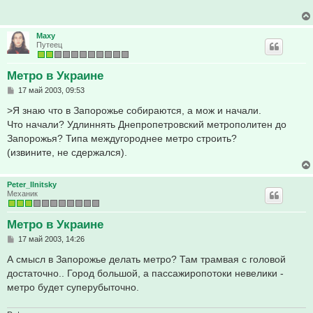
щ
е
н
и
Maxy
е
Путеец
Метро в Украине
С
17 май 2003, 09:53
о
о
>Я знаю что в Запорожье собираются, а мож и начали.
б
Что начали? Удлиннять Днепропетровский метрополитен до
щ
е
Запорожья? Типа междугороднее метро строить?
н
(извините, не сдержался).
и
е
Peter_Ilnitsky
Механик
Метро в Украине
С
17 май 2003, 14:26
о
о
А смысл в Запорожье делать метро? Там трамвая с головой
б
достаточно.. Город большой, а пассажиропотоки невелики -
щ
е
метро будет суперубыточно.
н
и
е