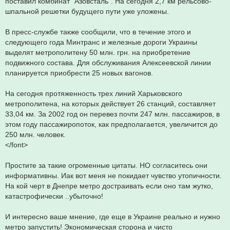
поставил комбинат "Азовсталь". На сегодня 2,7 км рельсово-
шпальной решетки будущего пути уже уложены.
В пресс-службе также сообщили, что в течение этого и
следующего года Минтранс и железные дороги Украины
выделят метрополитену 50 млн. грн. на приобретение
подвижного состава. Для обслуживания Алексеевской линии
планируется приобрести 25 новых вагонов.
На сегодня протяженность трех линий Харьковского
метрополитена, на которых действует 26 станций, составляет
33,04 км. За 2002 год он перевез почти 247 млн. пассажиров, в
этом году пассажиропоток, как предполагается, увеличится до
250 млн. человек.
</font>
Простите за такие огроменные цитаты. НО согласитесь они
информативны. Иак вот меня не покидает чувство утопичности.
На кой черт в Днепре метро достраивать если оно там жутко,
катастрофически ..убыточно!
И интересно ваше мнение, где еще в Украине реально и нужно
метро запустить! Экономическая сторона и чисто