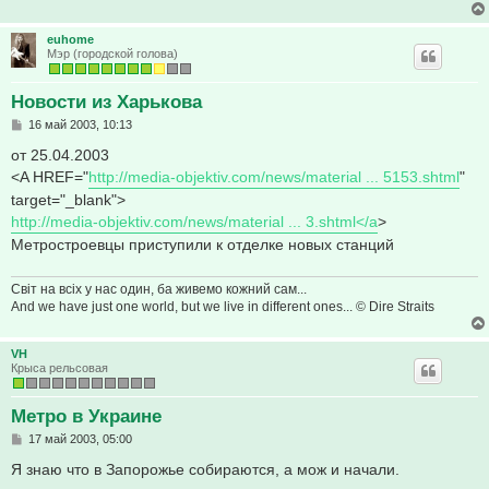
и
е
euhome
Мэр (городской голова)
Новости из Харькова
С
16 май 2003, 10:13
о
о
от 25.04.2003
б
<A HREF="
http://media-objektiv.com/news/material ... 5153.shtml
"
щ
е
target="_blank">
н
http://media-objektiv.com/news/material ... 3.shtml</a
>
и
е
Метростроевцы приступили к отделке новых станций
Світ на всіх у нас один, ба живемо кожний сам...
And we have just one world, but we live in different ones... © Dire Straits
VH
Крыса рельсовая
Метро в Украине
С
17 май 2003, 05:00
о
о
Я знаю что в Запорожье собираются, а мож и начали.
б