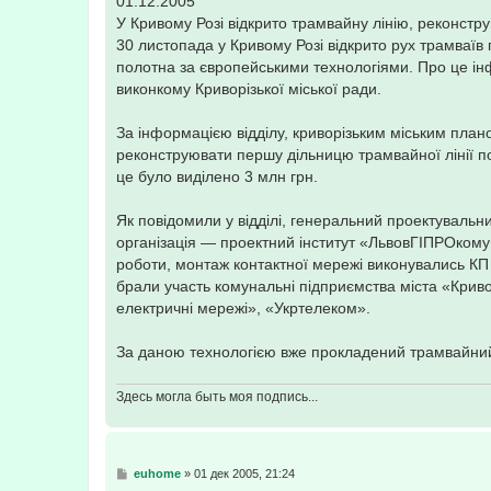
01.12.2005
н
У Кривому Розі відкрито трамвайну лінію, реконстр
и
е
30 листопада у Кривому Розі відкрито рух трамваїв
полотна за європейськими технологіями. Про це інфо
виконкому Криворізької міської ради.
За інформацією відділу, криворізьким міським план
реконструювати першу дільницю трамвайної лінії по
це було виділено 3 млн грн.
Як повідомили у відділі, генеральний проектувальн
організація — проектний інститут «ЛьвовГІПРОкому
роботи, монтаж контактної мережі виконувались КП
брали участь комунальні підприємства міста «Крив
електричні мережі», «Укртелеком».
За даною технологією вже прокладений трамвайний 
Здесь могла быть моя подпись...
С
euhome
»
01 дек 2005, 21:24
о