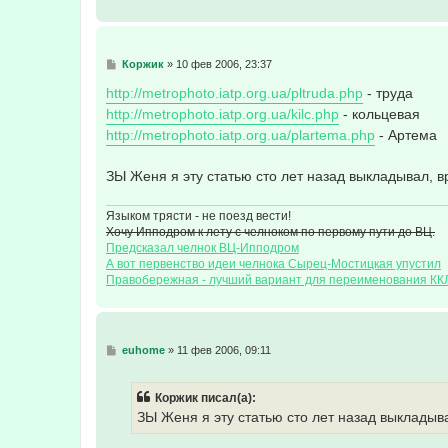
С
Коржик
»
10 фев 2006, 23:37
о
о
http://metrophoto.iatp.org.ua/pltruda.php
- труда
б
http://metrophoto.iatp.org.ua/kilc.php
- кольцевая
щ
е
http://metrophoto.iatp.org.ua/plartema.php
- Артема
н
и
е
ЗЫ Женя я эту статью сто лет назад выкладывал, в
Языком трясти - не поезд вести!
Хочу Ипподром к лету с челноком по первому пути до ВЦ.
Предсказал челнок ВЦ-Ипподром
А вот первенство идеи челнока Сырец-Мостицкая упустил
Правобережная - лучший вариант для переименования КК
С
euhome
»
11 фев 2006, 09:11
о
о
б
Коржик писал(а):
щ
е
ЗЫ Женя я эту статью сто лет назад выкладыв
н
и