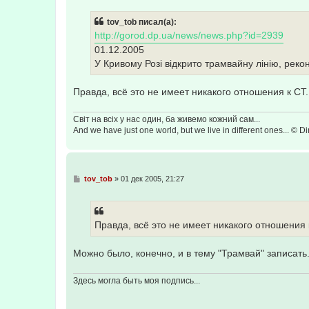
о
б
tov_tob писал(а):
щ
е
http://gorod.dp.ua/news/news.php?id=2939
н
01.12.2005
и
е
У Кривому Розі відкрито трамвайну лінію, рек
Правда, всё это не имеет никакого отношения к СТ.
Світ на всіх у нас один, ба живемо кожний сам...
And we have just one world, but we live in different ones... © Dir
С
tov_tob
»
01 дек 2005, 21:27
о
о
б
щ
е
Правда, всё это не имеет никакого отношения 
н
и
е
Можно было, конечно, и в тему "Трамвай" записать. 
Здесь могла быть моя подпись...