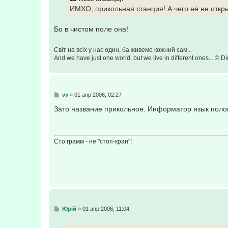
щ
е
ИМХО, прикольная станция! А чего её не отк
н
и
е
Бо в чистом поле она!
Світ на всіх у нас один, ба живемо кожний сам...
And we have just one world, but we live in different ones... © Dir
С
vv
»
01 апр 2006, 02:27
о
о
Зато название прикольное. Информатор язык поло
б
щ
е
н
и
Сто грамм - не "стоп-кран"!
е
С
Юрій
»
01 апр 2006, 11:04
о
о
б