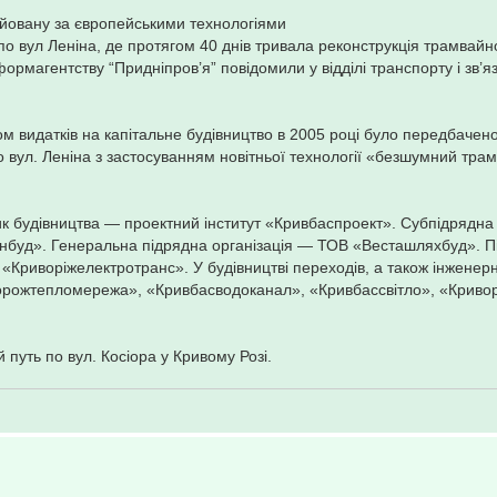
уйовану за європейськими технологіями
 по вул Леніна, де протягом 40 днів тривала реконструкція трамвайн
рмагентству “Придніпров’я” повідомили у відділі транспорту і зв’я
ом видатків на капітальне будівництво в 2005 році було передбачен
 вул. Леніна з застосуванням новітньої технології «безшумний тра
ик будівництва — проектний інститут «Кривбаспроект». Субпідрядна
нбуд». Генеральна підрядна організація — ТОВ «Весташляхбуд». Пі
 «Криворіжелектротранс». У будівництві переходів, а також інжене
орожтепломережа», «Кривбасводоканал», «Кривбассвітло», «Криворі
путь по вул. Косіора у Кривому Розі.