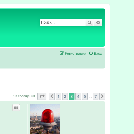
Поиск
Расширенный по
Регистрация
Вход
Страница
3
из
7
1
2
3
4
5
7
Пред.
След.
93 сообщения
…