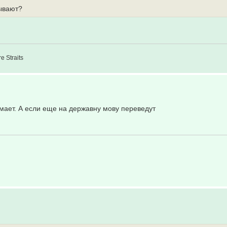
рывают?
e Straits
мает. А если еще на державну мову переведут