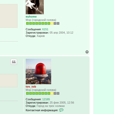
а
ь
т
с
е
я
л
я
к
euhome
t
н
Мэр (городской голова)
o
а
v
ч
_
а
Сообщения:
6151
t
л
Зарегистрирован:
05 апр 2004, 10:12
o
у
Откуда:
Харків
b
В
е
р
н
у
т
ь
с
я
к
tov_tob
н
Мэр (городской голова)
а
ч
а
Сообщения:
12165
л
Зарегистрирован:
25 фев 2005, 12:56
у
Откуда:
Город на трех холмах
К
Контактная информация:
о