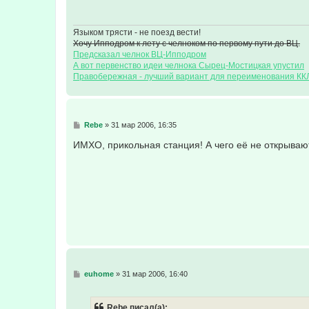
щ
е
н
и
Языком трясти - не поезд вести!
е
Хочу Ипподром к лету с челноком по первому пути до ВЦ.
Предсказал челнок ВЦ-Ипподром
А вот первенство идеи челнока Сырец-Мостицкая упустил
Правобережная - лучший вариант для переименования КК
С
Rebe
»
31 мар 2006, 16:35
о
о
ИМХО, прикольная станция! А чего её не открываю
б
щ
е
н
и
е
С
euhome
»
31 мар 2006, 16:40
о
о
б
Rebe писал(а):