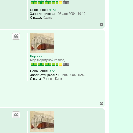
а
t
o
ч
b
а
Сообщения:
6151
л
Зарегистрирован:
05 апр 2004, 10:12
у
Откуда:
Харків
В
е
р
н
у
т
ь
с
Коржик
я
Мэр (городской голова)
к
н
а
Сообщения:
3720
ч
Зарегистрирован:
15 янв 2005, 15:50
а
Откуда:
Ровно - Киев
л
у
В
е
р
н
у
т
ь
с