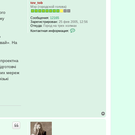
tov_tob
Мэр (городской голова)
ого
Сообщения:
12165
зку
Зарегистрирован:
25 фев 2005, 12:56
Откуда:
Город на трех холмах
К
Контактная информация:
о
о
н
т
мвай». На
а
к
т
н
 проектна
а
я
дготовчі
и
рних мереж
н
ф
зькі
о
р
м
а
ц
и
я
п
о
В
л
е
ь
р
з
н
о
у
в
т