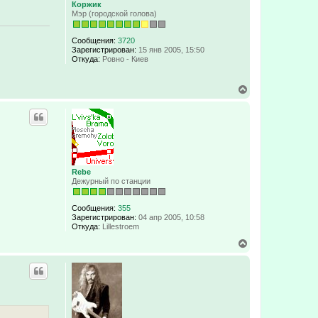
Коржик
я
Мэр (городской голова)
к
н
а
Сообщения:
3720
ч
Зарегистрирован:
15 янв 2005, 15:50
а
Откуда:
Ровно - Киев
л
у
В
е
р
н
у
т
ь
с
я
Rebe
к
Дежурный по станции
н
а
ч
Сообщения:
355
Зарегистрирован:
04 апр 2005, 10:58
а
Откуда:
Lillestroem
л
у
В
е
р
н
у
т
ь
с