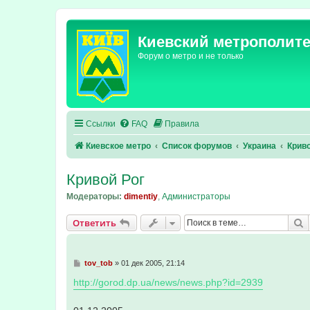
Киевский метрополит
Форум о метро и не только
Ссылки
FAQ
Правила
Киевское метро
Список форумов
Украина
Криво
Кривой Рог
Модераторы:
dimentiy
,
Администраторы
П
Ответить
С
tov_tob
»
01 дек 2005, 21:14
о
о
http://gorod.dp.ua/news/news.php?id=2939
б
щ
е