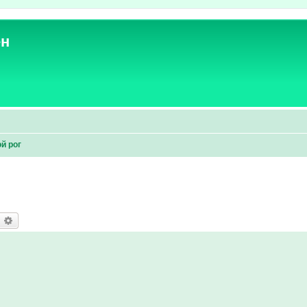
ен
й рог
оиск
Расширенный поиск