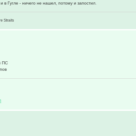
и в Гугле - ничего не нашел, потому и запостил.
e Straits
й ПС
упов
Л