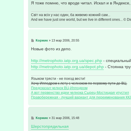
е
Я тоже помню, что вроде читал. Искал и в Яндексе, 
Світ на всіх у нас один, ба живемо кожний сам...
And we have just one world, but we live in different ones... © Dir
С
Коржик
»
13 мар 2006, 20:55
о
о
Новые фото из депо.
б
щ
е
http://metrophoto.iatp.org.ua/spec.php
- специальны
н
http://metrophoto.iatp.org.ua/depot.php
- Стоянка тр
и
е
Языком трясти - не поезд вести!
Хочу Ипподром к лету с челноком по первому пути до ВЦ.
Предсказал челнок ВЦ-Ипподром
А вот первенство идеи челнока Сырец-Мостицкая упустил
Правобережная - лучший вариант для переименования КК
С
Коржик
»
31 мар 2006, 15:48
о
о
Шерстопрядильная
б