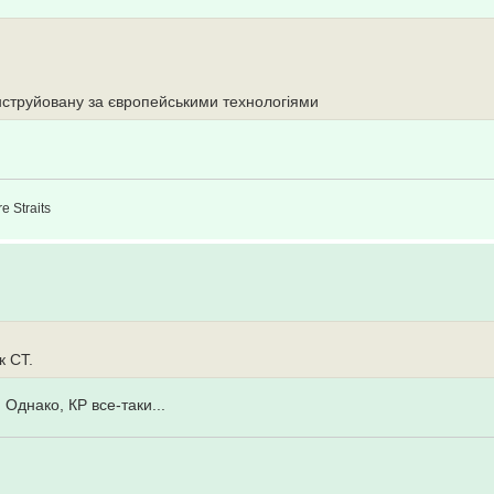
онструйовану за європейськими технологіями
e Straits
к СТ.
Однако, КР все-таки...