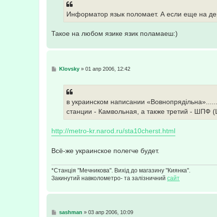
щ
е
Информатор язык поломает. А если еще на де
н
и
е
Такое на любом язике язик поламаеш:)
С
Klovsky
»
01 апр 2006, 12:42
о
о
б
щ
е
в украинском написании «Вовнопрядiльна».....
н
станции - Камвольная, а также третий - ШПФ 
и
е
http://metro-kr.narod.ru/sta10cherst.html
Всё-же украинское полегче будет.
*Станція "Мечникова". Вихід до магазину "Киянка".
Закинутий навколометро- та залізничний
сайт
С
sashman
»
03 апр 2006, 10:09