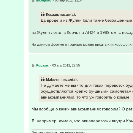
С
incognito
»
03 апр 2012, 22:34
о
о
б
Коржик писал(а):
щ
е
Да вроде и из Жулян бвли такие безбашенные
н
и
е
из Жулян летал в Керчь на АН24 в 1989-ом. с поса
На данном форуме о трамвае можно писать или хорошо, или
С
Коржик
»
03 апр 2012, 22:55
о
о
б
Maksym писал(а):
щ
е
Не думаете же вы что для таких перевозок бу
н
осуществляются крепко бу-шными самолетами
и
е
авиакомпаниями, то что уж говорить о крыме.
Мы вообще о каких авиакомпаниях говорим? О ре
Я, например, думаю, что авиаперевозки внутри Кр
Языком трясти - не поезд вести!