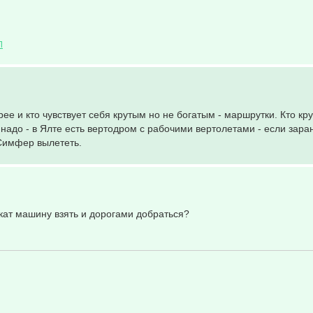
Л
рее и кто чувствует себя крутым но не богатым - маршрутки. Кто кр
ь надо - в Ялте есть вертодром с рабочими вертолетами - если зара
 Симфер вылететь.
окат машину взять и дорогами добраться?