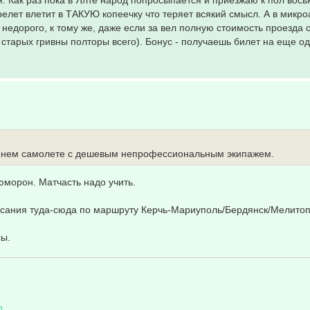
м. Как раз пока в Ялте народ попросыпается и приезжаю к пол вось
ерелет влетит в ТАКУЮ копеечку что теряет всякий смысл. А в микро
 недорого, к тому же, даже если за вел полную стоимость проезда 
в старых гривны полторы всего). Бонус - получаешь билет на еще о
-ленем самолете с дешевым непрофессиональным экипажем.
морон. Матчасть надо учить.
списания туда-сюда по маршруту Керчь-Мариуполь/Бердянск/Мелитоп
сы.
Л