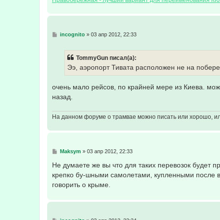
С
incognito
»
03 апр 2012, 22:33
о
о
б
TommyGun писал(а):
щ
е
Ээ, аэропорт Тивата расположен не на побер
н
и
е
очень мало рейсов, по крайней мере из Киева. мо
назад.
На данном форуме о трамвае можно писать или хорошо, или
С
Maksym
»
03 апр 2012, 22:33
о
о
Не думаете же вы что для таких перевозок будет 
б
крепко бу-шными самолетами, купленными после в
щ
е
говорить о крыме.
н
и
е