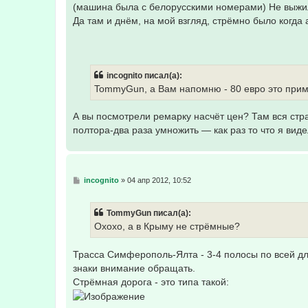
е
(машина была с белорусскими номерами) Не выжи
н
Да там и днём, на мой взгляд, стрёмно было когда
и
е
incognito писал(а):
TommyGun, а Вам напомню - 80 евро это приме
А вы посмотрели ремарку насчёт цен? Там вся стр
полтора-два раза умножить — как раз то что я вид
С
incognito
»
04 апр 2012, 10:52
о
о
б
TommyGun писал(а):
щ
е
Охохо, а в Крыму не стрёмные?
н
и
е
Трасса Симферополь-Ялта - 3-4 полосы по всей дл
знаки внимание обращать.
Стрёмная дорога - это типа такой: