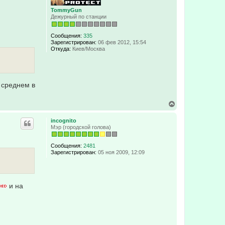
к
TommyGun
н
Дежурный по станции
а
ч
а
Сообщения:
335
л
Зарегистрирован:
06 фев 2012, 15:54
у
Откуда:
Киев/Москва
 среднем в
В
е
р
incognito
н
Мэр (городской голова)
у
т
ь
Сообщения:
2481
с
Зарегистрирован:
05 ноя 2009, 12:09
я
к
н
а
и на
ч
а
л
у