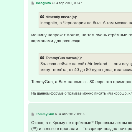
С
incognito
»
04 апр 2012, 09:47
о
о
б
dimentiy писал(а):
щ
е
incognito, в Черногории не был. А там можно 
н
и
е
машину напрокат можно, но там очень стрёмные г
карманами для разъезда.
TommyGun писал(а):
Залезла сейчас на сайт Air Iceland — они ос
минут полёта, от 40 до 80 еуро цена, в зависи
TommyGun, а Вам напомню - 80 евро это примерно 
На данном форуме о трамвае можно писать или хорошо, или
С
TommyGun
»
04 апр 2012, 09:55
о
о
Охохо, а в Крыму не стрёмные? Прошлым летом ко
б
(!!!) и вольво в пропасти... Товарищи поздно ноче
щ