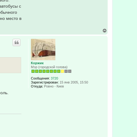
мого.
автобусы с
обычного
дно место в
В
е
р
н
у
т
ь
с
Коржик
я
Мэр (городской голова)
к
н
а
Сообщения:
3720
ч
Зарегистрирован:
15 янв 2005, 15:50
а
Откуда:
Ровно - Киев
л
оль.
у