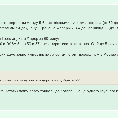
вляют перелёты между 5-6 населёнными пунктами острова (от 30 до
рограммы скидок); еще 1 рейс на Фареры и 3-4 до Гренландии (до 1
я Гренландии и Фарер за 60 минут.
 и DASH 8, на 50 и 37 пассажиров соответственно. От 2 до 5 рейс
дии даже зерно импортируют, а бензин стоит дороже чем в Москве и
напрокат машину взять и дорогами добраться?
го, кстати) почти сразу тоннель до Котора — еще одного крупного 