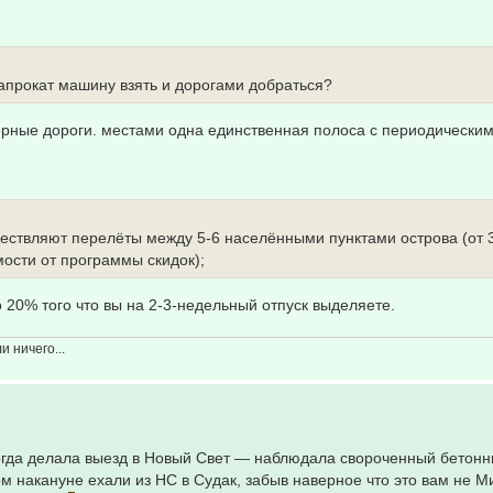
напрокат машину взять и дорогами добраться?
орные дороги. местами одна единственная полоса с периодически
уществляют перелёты между 5-6 населёнными пунктами острова (от 
мости от программы скидок);
20% того что вы на 2-3-недельный отпуск выделяете.
 ничего...
гда делала выезд в Новый Свет — наблюдала свороченный бетонн
ром накануне ехали из НС в Судак, забыв наверное что это вам не М