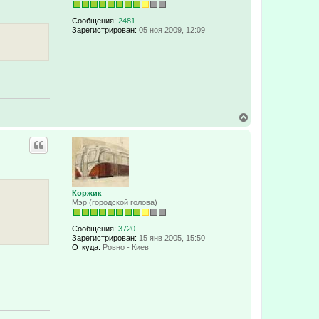
у
у
т
ь
Сообщения:
2481
с
Зарегистрирован:
05 ноя 2009, 12:09
я
к
н
а
ч
а
л
у
В
е
р
н
у
т
ь
с
Коржик
я
Мэр (городской голова)
к
н
а
Сообщения:
3720
ч
Зарегистрирован:
15 янв 2005, 15:50
а
Откуда:
Ровно - Киев
л
у