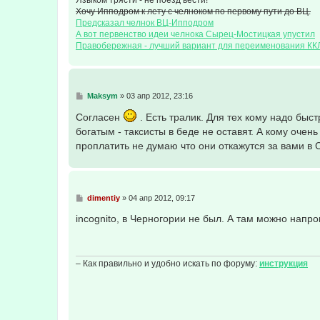
Хочу Ипподром к лету с челноком по первому пути до ВЦ.
Предсказал челнок ВЦ-Ипподром
А вот первенство идеи челнока Сырец-Мостицкая упустил
Правобережная - лучший вариант для переименования КК
С
Maksym
»
03 апр 2012, 23:16
о
о
Согласен
. Есть тралик. Для тех кому надо быст
б
богатым - таксисты в беде не оставят. А кому очен
щ
е
проплатить не думаю что они откажутся за вами в
н
и
е
С
dimentiy
»
04 апр 2012, 09:17
о
о
incognito, в Черногории не был. А там можно напр
б
щ
е
н
и
– Как правильно и удобно искать по форуму:
инструкция
е