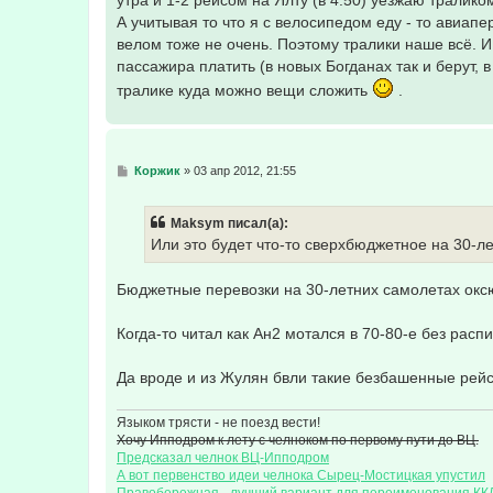
утра и 1-2 рейсом на Ялту (в 4:50) уезжаю тралико
н
А учитывая то что я с велосипедом еду - то авиап
и
е
велом тоже не очень. Поэтому тралики наше всё. И
пассажира платить (в новых Богданах так и берут, 
тралике куда можно вещи сложить
.
С
Коржик
»
03 апр 2012, 21:55
о
о
б
Maksym писал(а):
щ
е
Или это будет что-то сверхбюджетное на 30
н
и
е
Бюджетные перевозки на 30-летних самолетах оксю
Когда-то читал как Ан2 мотался в 70-80-е без ра
Да вроде и из Жулян бвли такие безбашенные рей
Языком трясти - не поезд вести!
Хочу Ипподром к лету с челноком по первому пути до ВЦ.
Предсказал челнок ВЦ-Ипподром
А вот первенство идеи челнока Сырец-Мостицкая упустил
Правобережная - лучший вариант для переименования КК