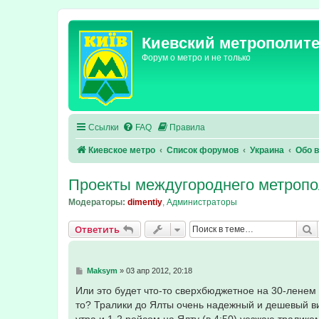
Киевский метрополит
Форум о метро и не только
Ссылки
FAQ
Правила
Киевское метро
Список форумов
Украина
Обо 
Проекты междугороднего метропо
Модераторы:
dimentiy
,
Администраторы
П
Ответить
С
Maksym
»
03 апр 2012, 20:18
о
о
Или это будет что-то сверхбюджетное на 30-лене
б
то? Тралики до Ялты очень надежный и дешевый вид
щ
е