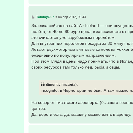
С
TommyGun
»
04 апр 2012, 09:43
о
о
Залезла сейчас на сайт Air Iceland — они осущест
б
полёта, от 40 до 80 еуро цена, в зависимости от п
щ
е
это считается уже зарубежным перелётом.
н
Для внутренних перелётов посадка за 30 минут, дл
и
е
Летают двухмоторные винтовые самолёты Fokker 50
ежедневно по популярным направлениям.
При этом глядя в цены надо понимать, что в Ислан
своих ресурсов там только лёд, рыба и овцы.
dimentiy писал(а):
incognito, в Черногории не был. А там можно 
На север от Тиватского аэропорта (бывшего военно
центра.
Да, дороги есть, да, машину можно взять в аренду.