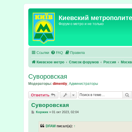
Киевский метрополит
Форум о метро и не только
Ссылки
FAQ
Правила
Киевское метро
Список форумов
Россия
Москв
Суворовская
Модераторы:
dimentiy
,
Администраторы
П
Ответить
Суворовская
С
Коржик
»
01 окт 2023, 02:04
о
о
б
DFAW
писал(а):
↑
щ
е