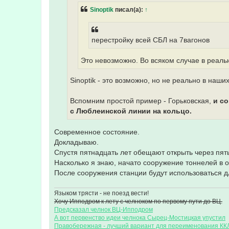
н
Sinoptik
писал(а):
↑
и
е
перестройку всей СБЛ на 7вагонов
Это невозможно. Во всяком случае в реаль
Sinoptik - это возможно, но не реально в наши
Вспомним простой пример - Горьковская,
и со
с Любл
е
инской линии на кольцо.
Современное состояние.
Докладываю.
Спустя пятнадцать лет обещают открыть через пять 
Насколько я знаю, начато сооружение тоннелей в 
После сооружения станции будут использоваться дл
Языком трясти - не поезд вести!
Хочу Ипподром к лету с челноком по первому пути до ВЦ.
Предсказал челнок ВЦ-Ипподром
А вот первенство идеи челнока Сырец-Мостицкая упустил
Правобережная - лучший вариант для переименования КК