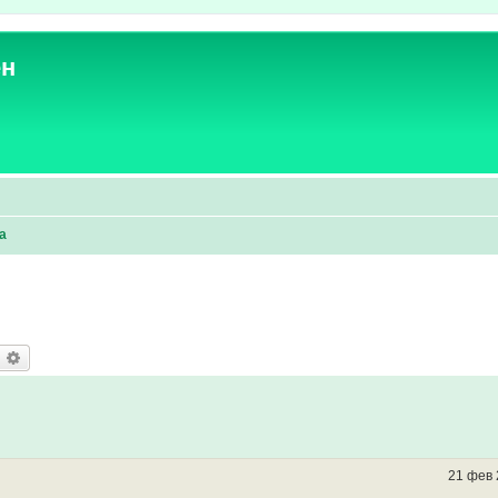
ен
а
оиск
Расширенный поиск
21 фев 