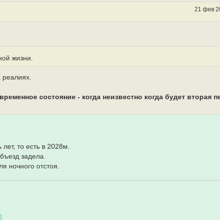
21 фев 2
ной жизни.
х реалиях.
временное состояние - когда неизвестно когда будет вторая п
лет, то есть в 2028м.
объезд задела.
я ночного отстоя.
Л