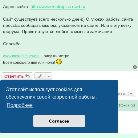
Адрес сайта:
http://www.metropics.nwd.ru
Сайт существует всего несколько дней:) О глюках работы сайта
просьба сообщать мылом, указанном на сайте. Или в эту ветку
форума. Приветствуются любые отзывы и замечания.
Спасибо.
www.metropics.nwd.ru
- рисунки метро.
Всем хорошего дня или ночи!
Ответить
1 сообщение • Страница
1
из
1
Этот сайт использует cookies для
Перейти
обеспечения своей корректной работы.
Подробнее
Киевское метро
Список форумов
Часовой пояс:
UTC+03:00
Создано на основе
phpBB
® Forum Software © phpBB Limited
Согласен
Русская поддержка phpBB
Конфиденциальность
|
Правила