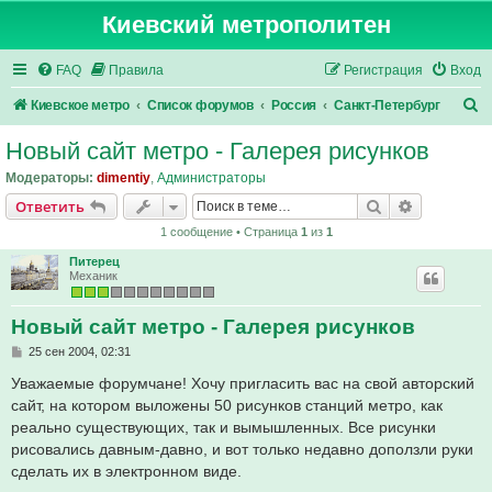
Киевский метрополитен
FAQ
Правила
Регистрация
Вход
П
Киевское метро
Список форумов
Россия
Санкт-Петербург
о
Новый сайт метро - Галерея рисунков
и
Модераторы:
dimentiy
,
Администраторы
с
Поиск
Расширен
Ответить
к
1 сообщение • Страница
1
из
1
Питерец
Механик
Новый сайт метро - Галерея рисунков
С
25 сен 2004, 02:31
о
о
Уважаемые форумчане! Хочу пригласить вас на свой авторский
б
сайт, на котором выложены 50 рисунков станций метро, как
щ
е
реально существующих, так и вымышленных. Все рисунки
н
рисовались давным-давно, и вот только недавно доползли руки
и
е
сделать их в электронном виде.