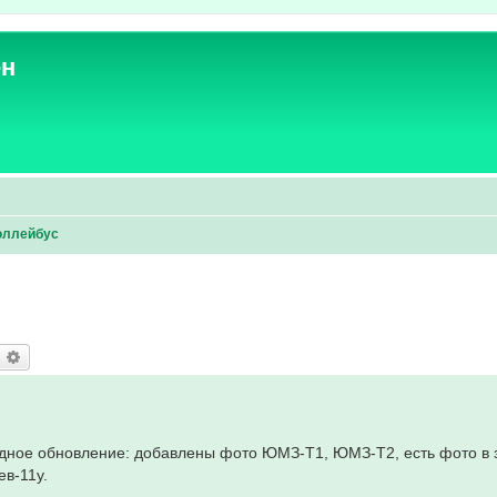
ен
оллейбус
оиск
Расширенный поиск
едное обновление: добавлены фото ЮМЗ-Т1, ЮМЗ-Т2, есть фото в 
ев-11у.