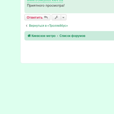
www.trolleybus.kiev.ua
н
Приятного просмотра!
и
е
Ответить
Вернуться в «Троллейбус»
Киевское метро
Список форумов