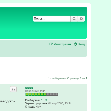
Поиск
Расширенный по
Регистрация
Вход
1 сообщение • Страница
1
из
1
NNNN
Начальник депо
Сообщения:
1153
заводской
Зарегистрирован:
04 апр 2003, 13:34
Откуда:
Kiev