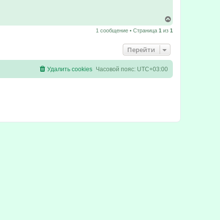
В
е
1 сообщение • Страница
1
из
1
р
н
у
Перейти
т
ь
с
Удалить cookies
Часовой пояс:
UTC+03:00
я
к
н
а
ч
а
л
у