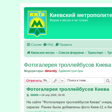
Киевский метрополит
Форум о метро и не только
Ссылки
FAQ
Правила
Киевское метро
Список форумов
Транспорт
Тр
Фотогалерея троллейбусов Киева
Модераторы:
dimentiy
,
Администраторы
П
Ответить
Фотогалерея троллейбусов Киева
С
NNNN
»
04 апр 2006, 00:45
о
о
На сайте "Фотогалерея троллейбусов Киева" очер
б
окраске. Ранее были добавлены фото Киев-11 и Ки
щ
е