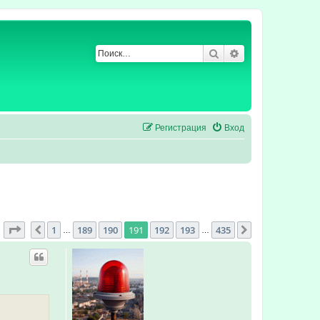
Поиск
Расширенный по
Регистрация
Вход
Страница
191
из
435
1
189
190
191
192
193
435
Пред.
След.
…
…