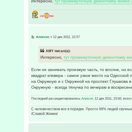
Интересно,
тут промежуточную демонтажку можно 
С
Алексис
»
12 дек 2011, 22:57
о
о
б
AMY писал(а):
щ
е
Интересно,
тут промежуточную демонтажку мо
н
и
е
Если не занимать проезжую часть, то вполне, но ес
квадрат клевера - самое узкое место на Одесской
на Окружную и с Окружной на проспект Глушкова в
Окружную - всегда тянучка по вечерам в воскресенье
Последний раз редактировалось
Алексис
12 дек 2011, 23:00, всег
С человечеством все в порядке. Просто 99% людей скучны
/Славой Жижек/