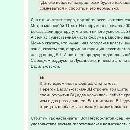
"Далеко пойдете" камрад, если будете наклад
сомневаться и спорить, и это нормально.
Дык ить контекст спора, партайгеноссе, контекст сп
Метро мое хобби 11 лет. На форуме я с начала 200
Доказывали друг другу, что мол ничего успеют, асё
А сейчас существенная часть форума радостно выс
Можно сказать, что нынешняя городская власть, вы
ваша, скажем так, форумная фракция пессимистов 
съезд перед ВЦ. И опять же предупреждая дальней
Сырецком радиусе по Лукьяновке, и никого это не 
Васильковской.
Кто-то вспоминал о фактах. Они таковы:
Перегон Васильковская-ВЦ строили три щита, 
сроки открытия ВЦ едва уложились, сейчас сро
чем в два раза длиннее. Вот, щитам на ВЦ сде
отрицать проблемы с темпами строительства.
Стоит ли так настаивать? Вот Нестор-летописец, ну
удовольствие весьма гипотетическая возможность 