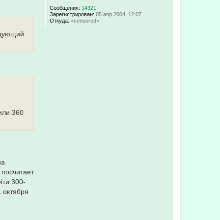
а
у
т
т
Сообщения:
14321
е
Зарегистрирован:
05 апр 2004, 12:07
ь
л
Откуда:
<censored>
с
я
я
t
едующий
к
o
н
v
а
_
ч
t
а
o
л
b
у
или 360
на
 посчитает
йти 300-
1 октября