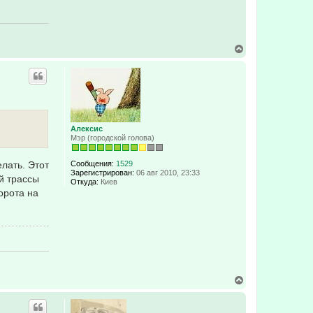
В
е
р
н
у
т
ь
с
я
Алексис
к
Мэр (городской голова)
н
а
елать. Этот
Сообщения:
1529
ч
Зарегистрирован:
06 авг 2010, 23:33
а
й трассы
Откуда:
Киев
л
орота на
у
В
е
р
н