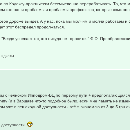
но по Кодексу-практически бессмысленно перерабатывать. То, что 
ем-это наши проблемы и проблемы профсоюзов, которые язык поп
себе дороже выйдет. А у нас, пока мы молчим и молча работаем и 
удет этот беспредел продолжаться.
"Везде успевает тот, кто никуда не торопится" Ф.Ф. Преображенски
е идиоты
ром с челноком Ипподром-ВЦ по первому пути + предполагающаяся
ипу (и в Варшаве что-то подобное было, если мне память не измен
 уже в пешеходной доступности - всё я экономлю от 3 до 5 грн 
 доступности.