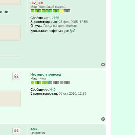
tov_tob
Мэр (городской голова)
 а на
Сообщения:
12165
Зарегистрирован:
25 фев 2005, 12:56
Откуда:
Город на трех холмах
К
Контактная информация:
о
н
т
а
к
т
н
а
В
я
е
и
р
н
Нестор-летописец
ф
н
Машинист
о
у
р
т
м
ь
Сообщения:
440
а
с
Зарегистрирован:
08 окт 2010, 12:25
ц
я
и
к
я
н
п
а
о
ч
л
В
а
ь
е
л
з
р
у
о
AMY
н
в
Памятник