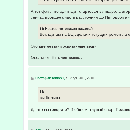
н
и
е
А тот факт, что один щит стартовал в январе, а вт
сейчас пройдена часть расстояния до Ипподрома - 
Нестор-летописец писал(а):
Вот, щитам на ВЦ сделали текущий ремонт, а 
Это две невзаимосвязанные вещи.
Здесь могла быть моя подпись...
С
Нестор-летописец
»
12 дек 2011, 22:01
о
о
б
щ
е
вы больны
н
и
е
Да что вы говорите? В общем, глупый спор. Поживем