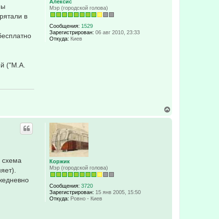
я
Алексис
мы
к
Мэр (городской голова)
н
рятали в
а
Сообщения:
1529
ч
Зарегистрирован:
06 авг 2010, 23:33
а
бесплатно
Откуда:
Киев
л
у
й ("М.А.
В
е
р
н
у
т
ь
с
 схема
Коржик
я
Мэр (городской голова)
яет).
к
н
ежедневно
а
Сообщения:
3720
ч
Зарегистрирован:
15 янв 2005, 15:50
а
Откуда:
Ровно - Киев
л
у