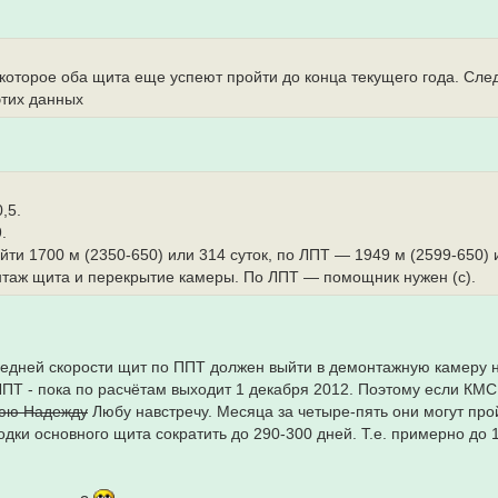
, которое оба щита еще успеют пройти до конца текущего года. Сл
этих данных
,5.
.
йти 1700 м (2350-650) или 314 суток, по ЛПТ — 1949 м (2599-650) 
таж щита и перекрытие камеры. По ЛПТ — помощник нужен (с).
редней скорости щит по ППТ должен выйти в демонтажную камеру 
ЛПТ - пока по расчётам выходит 1 декабря 2012. Поэтому если КМС
юю Надежду
Любу навстречу. Месяца за четыре-пять они могут про
одки основного щита сократить до 290-300 дней. Т.е. примерно до 