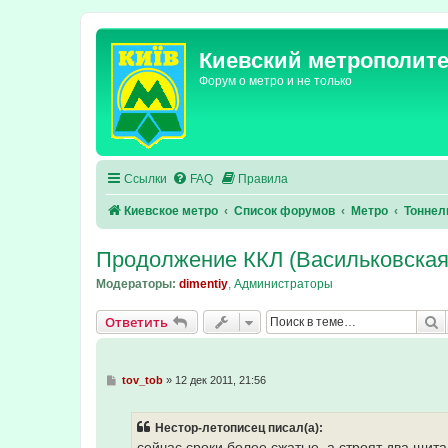
Киевский метрополит
Форум о метро и не только
Ссылки
FAQ
Правила
Киевское метро
Список форумов
Метро
Тоннел
Продолжение ККЛ (Васильковска
Модераторы:
dimentiy
,
Администраторы
П
Ответить
С
tov_tob
»
12 дек 2011, 21:56
о
о
б
Нестор-летописец писал(а):
щ
е
сейчас сроки более сжатые, а строят два щита