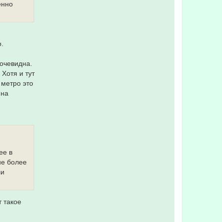
енно
.
 очевидна.
Хотя и тут
 метро это
 на
ее в
ие более
ли
т такое