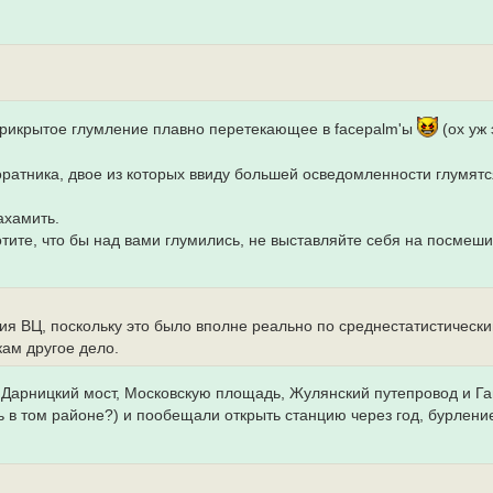
еприкрытое глумление плавно перетекающее в facepalm'ы
(ох уж 
оратника, двое из которых ввиду большей осведомленности глумят
ахамить.
тите, что бы над вами глумились, не выставляйте себя на посмеш
ытия ВЦ, поскольку это было вполне реально по среднестатистическ
кам другое дело.
, Дарницкий мост, Московскую площадь, Жулянский путепровод и Г
ь в том районе?) и пообещали открыть станцию через год, бурлени