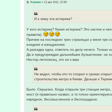
С
Коржик
»
12 дек 2011, 22:59
о
о
б
щ
е
И к чему эта истерика?
н
и
е
У кого истерика? Какая истерика? Это наглое и н
правила).
Причем на последних трех страницах у меня три с
ехиднее и изощреннее.
А разгадка одна, ответить по делу нечего. Только н
Да и предупреждая дальнейшее булькотение: не хо
Нестор-летописец, это не к вам.
Не видел, чтобы кто-то спорил о сроках откр
строительства метро в Киеве. Дальше к Терем
Было. Серьезно. Когда открыли три станции метро
мост (я правильно назвал, а то плохо ориентируюс
изрядное, бессмысленное и беспощадное.