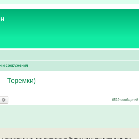
ен
и и сооружения
я—Теремки)
оиск
Расширенный поиск
6519 сообщений
, несмотря на то, что расстояние более чем в два раза длиннее.