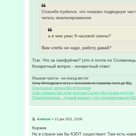
Спасибо trydence, что показал подводную част
читать экзальтированное
а в чем ужас 9-часовой смены?
Вам хлеба не надо, работу давай?
Тсю. Что за смефуёчки? (это я почти по Солжениц
Конкретный вопрос - конкретный ответ.
Языком трясти - не поезд вести!
Хочу Ипподром к лету с челноком по первому пути до ВЦ.
Предсказал челнок ВЦ-Ипподром
А вот первенство идеи челнока Сырец-Мостицкая упустил
Правобережная - лучший вариант для переименования КК
С
Алексис
»
12 дек 2011, 23:06
о
о
Коржик
б
Ну в стране как бы КЗОТ существует. Там есть нор
щ