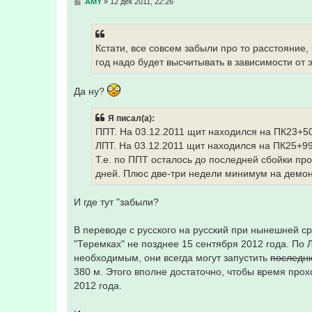
С
AMY
»
12 дек 2011, 22:26
о
о
б
щ
е
Кстати, все совсем забыли про то расстояние
н
год надо будет высчитывать в зависимости от 
и
е
Да ну?
Я писал(а):
ППТ. На 03.12.2011 щит находился на ПК23+50
ЛПТ. На 03.12.2011 щит находился на ПК25+99
Т.е. по ППТ осталось до последней сбойки про
дней. Плюс две-три недели минимум на демон
И где тут "забыли?
В переводе с русского на русский при нынешней с
"Теремках" не позднее 15 сентября 2012 года. По 
необходимым, они всегда могут запустить
последн
380 м. Этого вполне достаточно, чтобы время прох
2012 года.