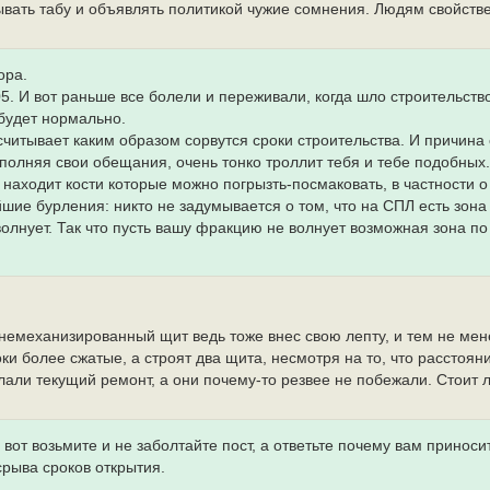
ывать табу и объявлять политикой чужие сомнения. Людям свойств
ора.
5. И вот раньше все болели и переживали, когда шло строительство
 будет нормально.
читывает каким образом сорвутся сроки строительства. И причина
полняя свои обещания, очень тонко троллит тебя и тебе подобных. 
находит кости которые можно погрызть-посмаковать, в частности о
шие бурления: никто не задумывается о том, что на СПЛ есть зона
волнует. Так что пусть вашу фракцию не волнует возможная зона по
немеханизированный щит ведь тоже внес свою лепту, и тем не мен
ки более сжатые, а строят два щита, несмотря на то, что расстоян
лали текущий ремонт, а они почему-то резвее не побежали. Стоит 
 вот возьмите и не заболтайте пост, а ответьте почему вам приноси
срыва сроков открытия.