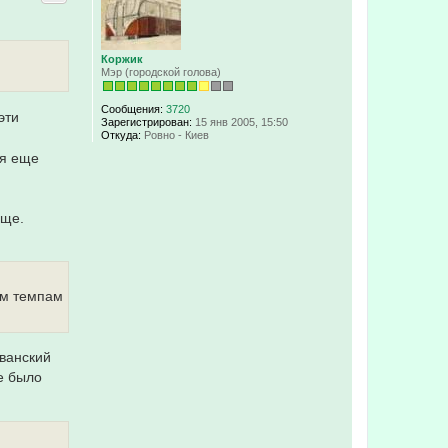
у
т
ь
с
Коржик
я
Мэр (городской голова)
к
н
а
Сообщения:
3720
эти
ч
Зарегистрирован:
15 янв 2005, 15:50
а
Откуда:
Ровно - Киев
л
ся еще
у
ище.
им темпам
аванский
е было