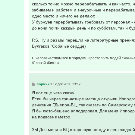
е
сколько точно можно перерабатывать и как часто, 
н
забиваем и работем и внеурочные и перерабатыва
и
е
одно место и ничего не делают.
У буржуев перербатывать требовать от персонал - 
до ночи почти каждый день и по субботам, так и б
P.S. Ну и раз мы перешли на литературные прения: 
Булгаков "Собачье сердце)
С человечеством все в порядке. Просто 99% людей скучны
/Славой Жижек/
С
Коржик
»
12 дек 2011, 23:12
о
о
Я вот еще чего скажу.
б
Если бы через три-четыре месяца открыли Иппод
щ
е
движения ГДнепра-ВЦ, так сказать по Самарскому т
н
Я бы люто-бешено аплодировал. Для меня Ипподром
и
е
на подвозе к метро.
ЗЫ Для меня и ВЦ в хорошую погоду в пешеходной